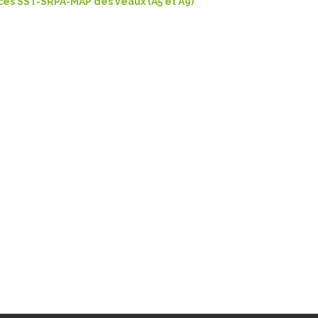
es SST-SRPA-MAP des veaux (A5 et A9)