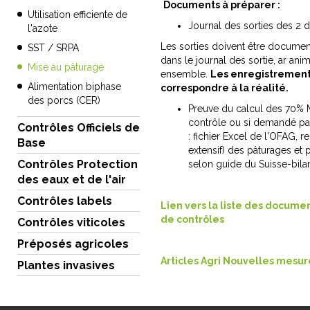
Documents à préparer :
Utilisation efficiente de
Journal des sorties des 2 
l'azote
Les sorties doivent être document
SST / SRPA
dans le journal des sortie, ar ani
Mise au pâturage
ensemble.
Les enregistrements
Alimentation biphase
correspondre à la réalité.
des porcs (CER)
Preuve du calcul des 70% MS
contrôle ou si demandé par 
Contrôles Officiels de
: fichier Excel de l'OFAG, r
Base
extensif) des pâturages et p
Contrôles Protection
selon guide du Suisse-bila
des eaux et de l'air
Contrôles labels
Lien vers la liste des documen
de contrôles
Contrôles viticoles
Préposés agricoles
Articles Agri Nouvelles mesur
Plantes invasives