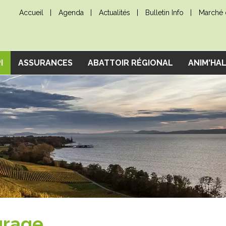
Accueil
Agenda
Actualités
Bulletin Info
Marché d
I
ASSURANCES
ABATTOIR RÉGIONAL
ANIM'HA
urage