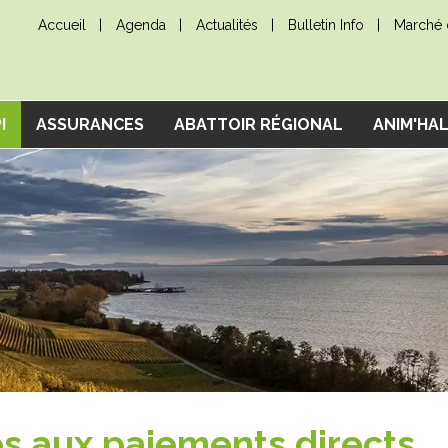
Accueil
Agenda
Actualités
Bulletin Info
Marché d
I
ASSURANCES
ABATTOIR RÉGIONAL
ANIM'HA
és aux paiements directs