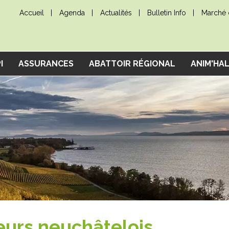
Accueil
Agenda
Actualités
Bulletin Info
Marché d
I
ASSURANCES
ABATTOIR RÉGIONAL
ANIM'HA
eurs neuchâtelois