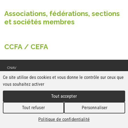
Associations, fédérations, sections
et sociétés membres
CCFA
/
CEFA
CNAV
Route de l'Aurore 4
Ce site utilise des cookies et vous donne le contrôle sur ceux que
2053 Cernier
Tél. 032 889 36 30
vous souhaitez activer
Fax 032 889 36 39
cnav@ne.ch
Tout accepter
www.cnav.ch
Tout refuser
Personnaliser
Politique de confidentialité